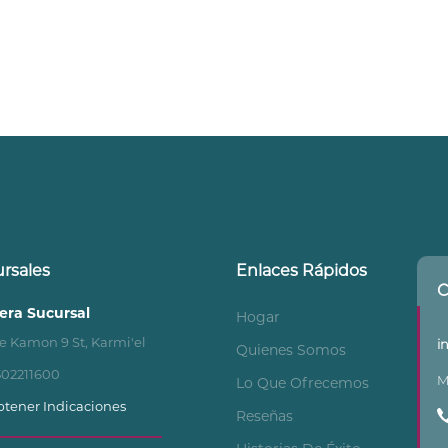
rsales
Enlaces Rápidos
C
era Sucursal
Hogar
e Kamon 9 St, Karmi'el
i
Quienes Somos
502211600
M
Lo Que Ofrecemos
tener Indicaciones
Reseñas