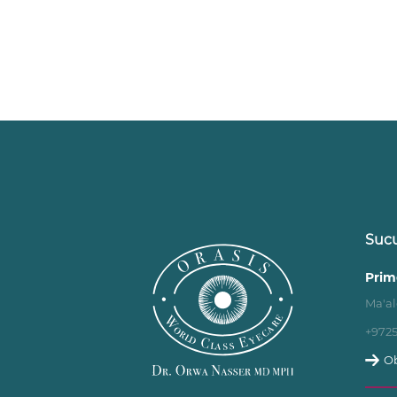
Sucu
Prim
Ma'al
+972
Ob