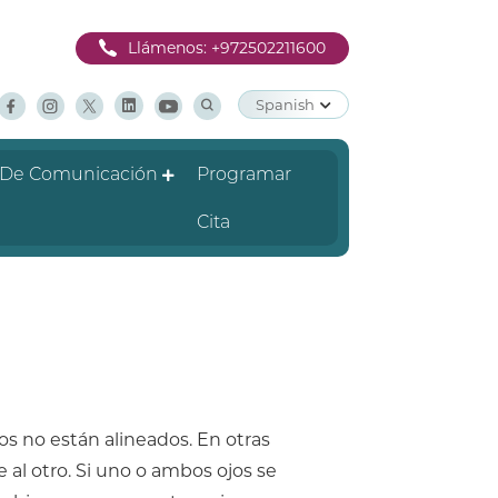
Llámenos:
+972502211600
Spanish
 De Comunicación
Programar
Cita
os no están alineados. En otras
 al otro. Si uno o ambos ojos se