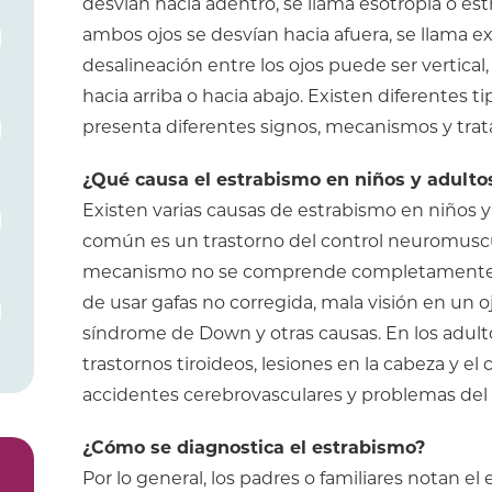
desvían hacia adentro, se llama esotropía o es
ambos ojos se desvían hacia afuera, se llama e
desalineación entre los ojos puede ser vertica
hacia arriba o hacia abajo. Existen diferentes t
presenta diferentes signos, mecanismos y tra
¿Qué causa el estrabismo en niños y adulto
Existen varias causas de estrabismo en niños y 
común es un trastorno del control neuromuscu
mecanismo no se comprende completamente. O
de usar gafas no corregida, mala visión en un o
síndrome de Down y otras causas. En los adult
trastornos tiroideos, lesiones en la cabeza y el
accidentes cerebrovasculares y problemas del 
¿Cómo se diagnostica el estrabismo?
Por lo general, los padres o familiares notan e