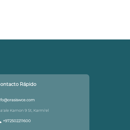
ontacto Rápido
nfo@orasiswce.com
a'ale Kamon 9 St, Karmi'el
+972502211600