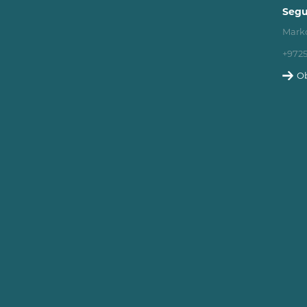
Segu
Marko
+972
Ob