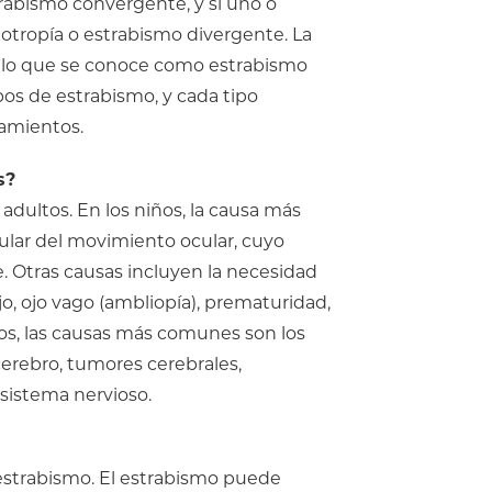
trabismo convergente, y si uno o
xotropía o estrabismo divergente. La
l, lo que se conoce como estrabismo
ipos de estrabismo, y cada tipo
tamientos.
s?
adultos. En los niños, la causa más
lar del movimiento ocular, cuyo
tras causas incluyen la necesidad
jo, ojo vago (ambliopía), prematuridad,
os, las causas más comunes son los
 cerebro, tumores cerebrales,
sistema nervioso.
l estrabismo. El estrabismo puede