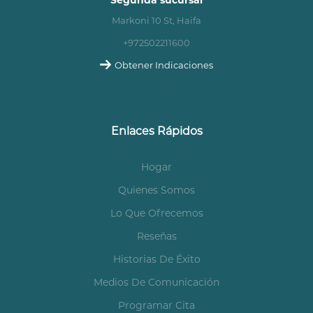
Markoni 10 St, Haifa
+972502211600
Obtener Indicaciones
Enlaces Rápidos
Hogar
Quienes Somos
Lo Que Ofrecemos
Reseñas
Historias De Éxito
Medios De Comunicación
Programar Cita