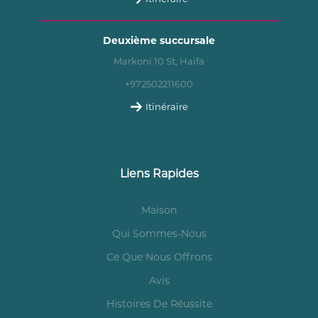
Deuxième succursale
Markoni 10 St, Haifa
+972502211600
Itinéraire
Liens Rapides
Maison
Qui Sommes-Nous
Ce Que Nous Offrons
Avis
Histoires De Réussite