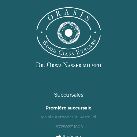
Succursales
Première succursale
Ma'ale Kamon 9 St, Karmi'el
+972502211600
Itinéraire