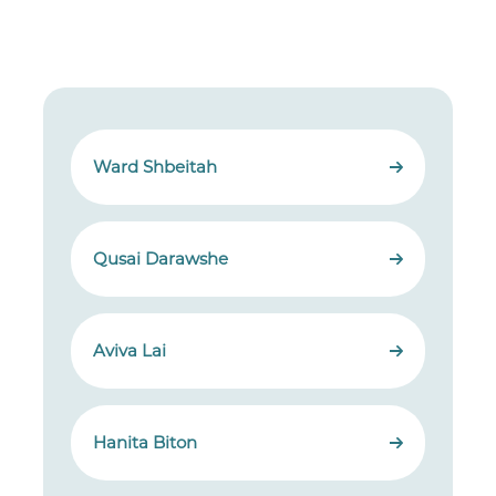
Ward Shbeitah
Qusai Darawshe
Aviva Lai
Hanita Biton