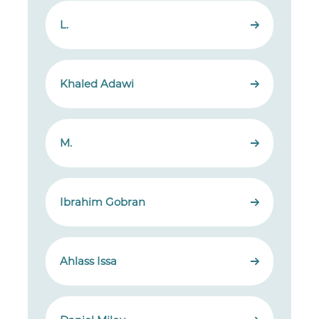
L.
Khaled Adawi
M.
Ibrahim Gobran
Ahlass Issa