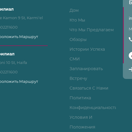
Б
филиал
Дом
e Kamon 9 St, Karmi'el
i
Кто Мы
502211600
M
Что Мы Предлагаем
роложить Маршрут
Обзоры
Истории Успеха
филиал
СМИ
ni 10 St, Haifa
Запланировать
502211600
Встречу
роложить Маршрут
Связаться С Нами
Политика
Конфиденциальности
Условия И
Положения