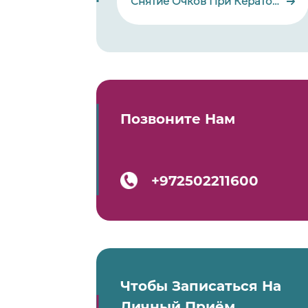
Снятие Очков При Кератоконусе
Позвоните Нам
+972502211600
Чтобы Записаться На
Личный Приём