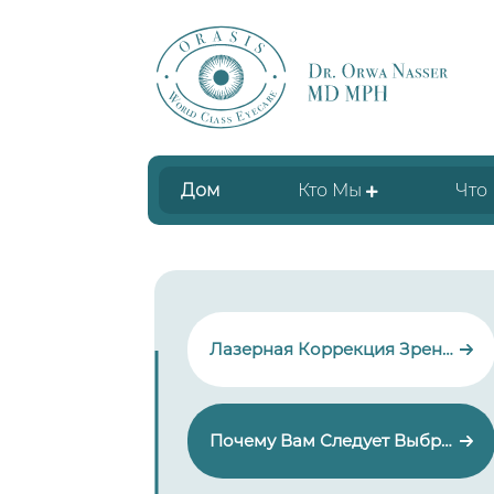
Дом
Кто Мы
Что
Лазерная Коррекция Зрения
Почему Вам Следует Выбрать Доктора Орву Насера ​​для Проведения Лазерной Коррекции Зрения?