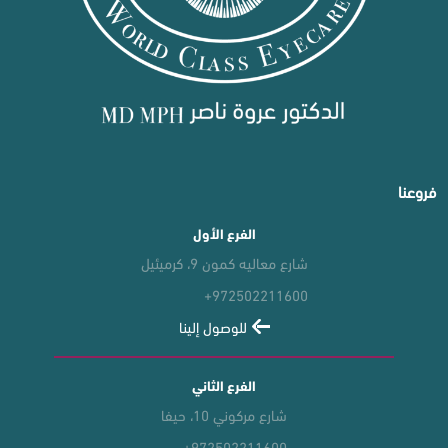
فروعنا
الفرع الأول
شارع معاليه كمون 9، كرميئيل
+972502211600
للوصول إلينا
الفرع الثاني
شارع مركوني 10، حيفا
+972502211600