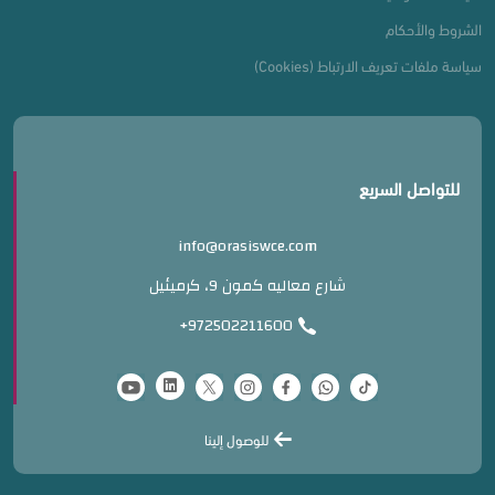
الشروط والأحكام
سياسة ملفات تعريف الارتباط (Cookies)
للتواصل السريع
info@orasiswce.com
شارع معاليه كمون 9، كرميئيل
+972502211600
للوصول إلينا