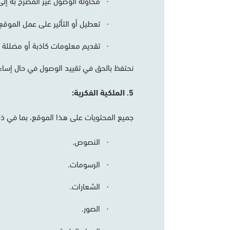
محاولة
الوصول
غير
المصرح
به
إلى
·
تعطيل
أو
التأثير
على
عمل
الموقع
·
تقديم
معلومات
كاذبة
أو
مضللة
أ
·
نحتفظ
بالحق
في
تقييد
الوصول
في
حال
إساء
5
الملكية
الفكرية
:
.
جميع
المحتويات
على
هذا
الموقع،
بما
في
ذل
النصوص
.
·
الرسومات
.
·
الشعارات
.
·
الصور
.
·