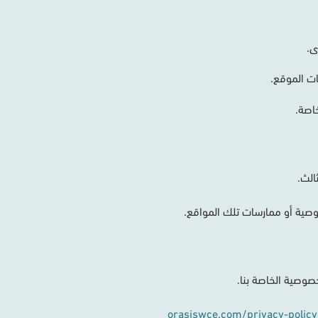
ى
.
ت
الموقع
.
خاصة
.
الث
.
وصية
أو
ممارسات
تلك
المواقع
.
خصوصية
الخاصة
بنا
.
orasiswce.com/privacy-policy