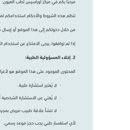
مرحبًا
بكم
في
مركز
أوراسيس
لطب
العيون
.
تنظم
هذه
الشروط
والأحكام
استخدامكم
لم
من
خلال
دخولكم
إلى
هذا
الموقع
أو
إرسال
م
إذا
لم
توافقوا،
يرجى
الامتناع
عن
استخدام
ال
2
إخلاء
المسؤولية
الطبية
:
.
المحتوى
الموجود
على
هذا
الموقع
هو
لأغر
لا
يُعتبر
استشارة
طبية
.
·
لا
يُغني
عن
الاستشارة
الشخصية
أ
·
لا
تنشأ
علاقة
طبيب
-
مريض
بمجرد
·
لأي
استفسار
طبي
يجب
حجز
موعد
رسمي
.