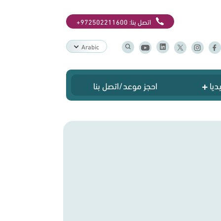
اتصل بنا:
+972502211600
Arabic
ديا
احجز موعد/اتصل بنا