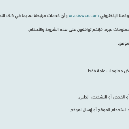
وقعنا
الإلكتروني
orasiswce.com
وأي
خدمات
مرتبطة
به،
بما
في
ذلك
الن
علومات
عبره،
فإنكم
توافقون
على
هذه
الشروط
والأحكام
.
موقع
.
اض
معلومات
عامة
فقط
.
و
الفحص
أو
التشخيص
الطبي
.
استخدام
الموقع
أو
إرسال
نموذج
.