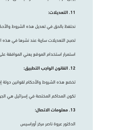
11
التعديلات
:
.
نحتفظ
بالحق
في
تعديل
هذه
الشروط
والأحك
تصبح
التعديلات
سارية
عند
نشرها
في
هذه
ا
استمرار
استخدام
الموقع
يعني
الموافقة
على
12
القانون
الواجب
التطبيق
:
.
تخضع
هذه
الشروط
والأحكام
لقوانين
دولة
إ
تكون
المحاكم
المختصة
في
إسرائيل
هي
الج
13
معلومات
الاتصال
:
.
الدكتور
عروة
ناصر
أوراسيس
مركز