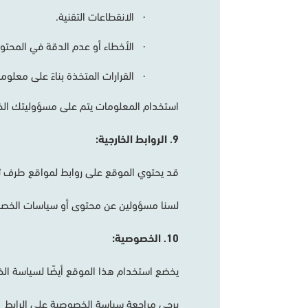
الانقطاعات
التقنية
.
·
الأخطاء
أو
عدم
الدقة
في
المحتو
·
القرارات
المتخذة
بناءً
على
معلوما
·
استخدام
المعلومات
يتم
على
مسؤوليتك
ال
9
الروابط
الخارجية
:
.
قد
يحتوي
الموقع
على
روابط
لمواقع
طرف
ث
لسنا
مسؤولين
عن
محتوى
أو
سياسات
الخص
10
الخصوصية
:
.
يخضع
استخدام
هذا
الموقع
أيضًا
لسياسة
ال
يرجى
مراجعة
سياسة
الخصوصية
على
الرابط