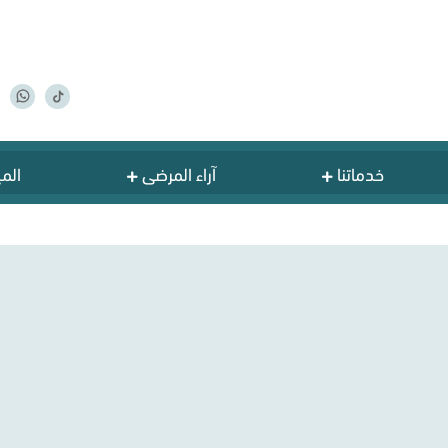
خدماتنا
آراء المرضى
المي