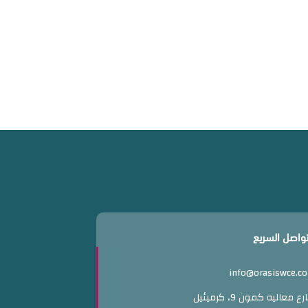
تواصل السريع
info@orasiswce.c
ع معاليه كمون 9، كرميئيل