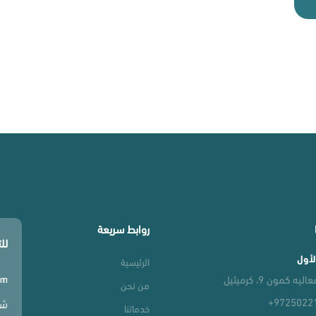
روابط سريعة
لل
لأول
الرئيسية
يه كمون 9، كرميئيل
om
من نحن
+9725022
شار
خدماتنا