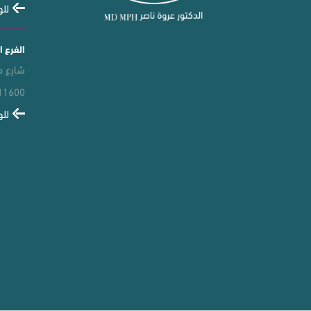
للو
الفرع ا
شارع مركون
11600
للو