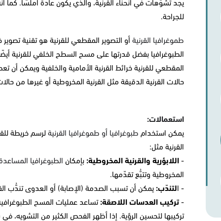
يجد تشوّهات في انحناء القرنية، والذي يكون عادةً أملسًا. كما أن
للجراحة.
طموغرافيا القرنية
أو التصوير المقطعي للقرنية هو تقنية تصوير خ
الطبوغرافيا بفضل قدرتها على مسح السطح الخلفي للقرنية أيضًا
المقطعي للقرنية خرائط القرنية الأمامية والخلفية ويمكن أن 
حالات القرنية الدقيقة مثل القرنية المخروطية أو غيرها من حالا
استعمالات:
يمكن استخدام
طبوغرافيا أو طموغرافيا القرنية
لرسم خريطة للقر
القرنية مثل:
-
اللابؤرية والقرنية المخروطية:
بإمكان
الطبوغرافيا المساعدة
المخروطية وتتبُّع تقدّمها.
- ا
لتندّب:
يمكن أن تسبب الصدمة (الإصابة) أو العدوى تندُّب القر
-
تركيب العدسات اللاصقة:
تساعد عمليات المسح الطبوغرافية 
تركيبها لتحسين الرؤية. إذا أظهر الفحص الكثير من التشويه، ف