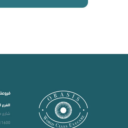
فروعنا
الفرع ا
شارع معال
11600