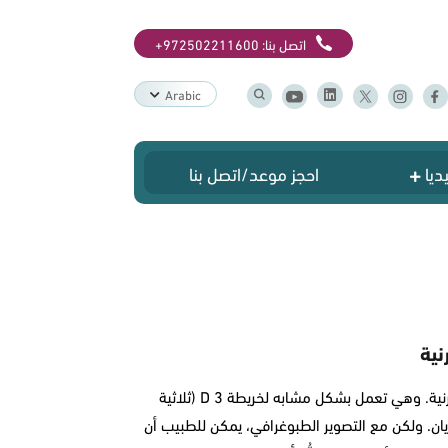
اتصل بنا:
+972502211600
Arabic
ديا
احجز موعد/اتصل بنا
نية
هي تقنية تصوير خاصة ترسم خرائط لسطح القرنية. وهي تعمل بشكل مشابه لخريطة 3 D (ثلاثية
يان. ولكن مع التصوير الطبوغرافي، يمكن للطبيب أن