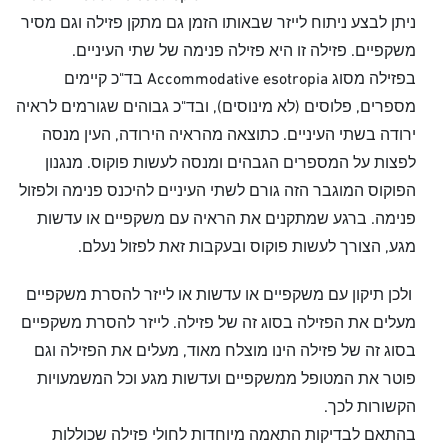
ניתן לבצע ניתוח לייזר שבאותו הזמן גם מתקן פזילה וגם מסיר
משקפיים. פזילה זו היא פזילה פנימה של שתי העיניים.
בפזילה מסוג Accommodative esotropia בד"כ קיימים
מספרים, פלוסים (לא מינוסים), ובד"כ גבוהים שגורמים לראיה
ירודה בשתי העיניים. כתוצאה מהראיה הירודה, העין מנסה
לפצות על המספרים הגבהים ומנסה לעשות פוקוס. מנגנון
הפוקוס המוגבר הזה גורם לשתי העיניים להיכנס פנימה ולפזול
פנימה. ברגע שמתקנים את הראיה עם משקפיים או עדשות
מגע, הצורך לעשות פוקוס ובעקבות זאת לפזול נעלם.
ולכן תיקון עם משקפיים או עדשות או לייזר להסרת משקפיים
מעלים את הפזילה בסוג זה של פזילה. לייזר להסרת משקפיים
בסוג זה של פזילה הינו מוצלח מאוד, מעלים את הפזילה וגם
פוטר את המטופל ממשקפיים ועדשות מגע וכל המשמעויות
הקשורות לכך.
בהתאם לבדיקות התאמה מיוחדות לחולי פזילה שכוללות