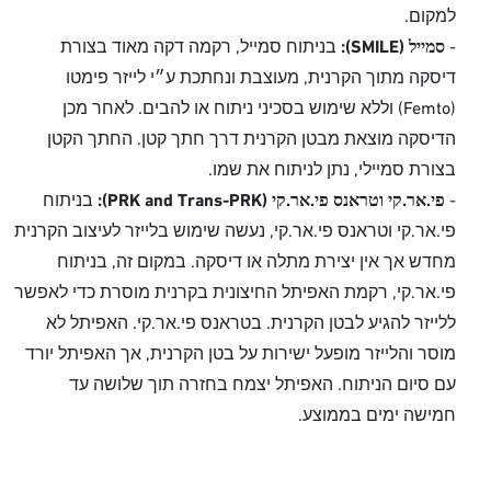
למקום.
-
סמייל (SMILE):
בניתוח סמייל, רקמה דקה מאוד בצורת
דיסקה מתוך הקרנית, מעוצבת ונחתכת ע״י לייזר פימטו
(Femto) וללא שימוש בסכיני ניתוח או להבים. לאחר מכן
הדיסקה מוצאת מבטן הקרנית דרך חתך קטן. החתך הקטן
בצורת סמיילי, נתן לניתוח את שמו.
-
פי.אר.קי וטראנס פי.אר.קי (PRK and Trans-PRK):
בניתוח
פי.אר.קי וטראנס פי.אר.קי, נעשה שימוש בלייזר לעיצוב הקרנית
מחדש אך אין יצירת מתלה או דיסקה. במקום זה, בניתוח
פי.אר.קי, רקמת האפיתל החיצונית בקרנית מוסרת כדי לאפשר
ללייזר להגיע לבטן הקרנית. בטראנס פי.אר.קי. האפיתל לא
מוסר והלייזר מופעל ישירות על בטן הקרנית, אך האפיתל יורד
עם סיום הניתוח. האפיתל יצמח בחזרה תוך שלושה עד
חמישה ימים בממוצע.