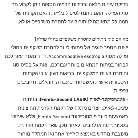
בדיקת עיניים מלאה ובדיקות הדמיה נוספות ניתן לקבוע מה
סוג הפזילה, האם ניתנת לטיפול בלייזר, והאם הקרנית של
המטופל מתאימה לניתוח לייזר להסרת משקפיים או לא.
מה הם סוגי ניתוחים להסרת משקפיים בחולי פזילה?
ישנם מספר סוגים של ניתוחי לייזר להסרת משקפיים בחולי
פזילה מסוג Accommodative esotropia. ד״ר נאסר יעזור לכם
לבחור בניתוח המתאים ביותר עבורכם, וזאת על בסיס סוג
וחומרת בעיית המשקפיים, בריאות העין, עובי הקרנית,
היסטוריה אישית ומשפחתית, עבודה, הרגלים, תחביבים
וציפיות.
-
פימטוסיקונד-לאזיק (Femto-Second LASIK):
בניתוח
פימטו-לאזיק, יוצרים מתלה של רקמת הקרנית החיצונית
באמצעות לייזר פימטוסיקונד (Femto-Second) וללא שימוש
בסכיני ניתוח או להבים. לאחר מכן, שאר רקמת הקרנית
מעוצבת מחדש באמצעות לייזר אחר ואז המתלה מוחזר