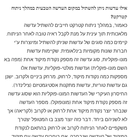
אילו עדשות ניתן להשתיל במקום העדשה הטבעית במהלך ניתוח
קטרקט?
כאמור, במהלך ניתוח קטרקט חייבים להשתיל עדשה
מלאכותית תוך עינית על מנת לקבל ראיה טובה לאחר הניתוח.
קיימים כמה סוגים של עדשות שניתן להשתיל ומיוצרות ע"י
חברות שונות מקומיות בינלאומית. שקיימות עדשות
מונו-פוקליות, סוג עדשה זה מספק נקודת מיקוד אחת (מפה בא
השם מונו-פוקלית) ועדשות מולטי-פוקליות, עדשות אלו
מספקות כמה נקודות מיקוד, לרחוק, מרחק ביניים ולקרוב. ישנן
גם עדשות טוריות, עדשות מתקנות אסטיגמטיזם (צילינדר).
החיסרון העיקרי של העדשות המונו-פוקליות הוא שסוג עדשה
זה מספק נקודת מיקוד אחת (מונופוקל). מספר העדשה
שנבחר יוצר נקודת מיקוד אחת לרחוק או לקרוב (לקריאה) אך
לא לשניהם ביחד. דבר כזה יוצר מצב בו המטופל יצטרך
משקפיים לאחר הניתוח לקרוב או לרחוק בהתאם לנקודת
המיקוד של העדשה שנבחרה. אם בוחרים עדשה עם מיקוד