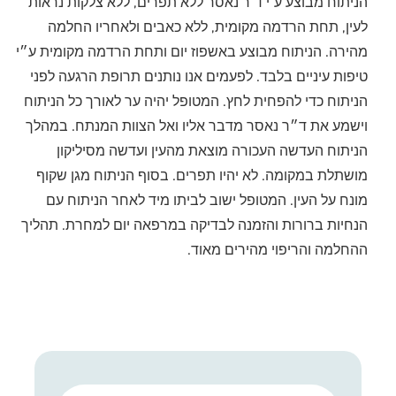
הניתוח מבוצע ע"י ד"ר נאסר ללא תפרים, ללא צלקות נראות
לעין, תחת הרדמה מקומית, ללא כאבים ולאחריו החלמה
מהירה. הניתוח מבוצע באשפוז יום ותחת הרדמה מקומית ע״י
טיפות עיניים בלבד. לפעמים אנו נותנים תרופת הרגעה לפני
הניתוח כדי להפחית לחץ. המטופל יהיה ער לאורך כל הניתוח
וישמע את ד״ר נאסר מדבר אליו ואל הצוות המנתח. במהלך
הניתוח העדשה העכורה מוצאת מהעין ועדשה מסיליקון
מושתלת במקומה. לא יהיו תפרים. בסוף הניתוח מגן שקוף
מונח על העין. המטופל ישוב לביתו מיד לאחר הניתוח עם
הנחיות ברורות והזמנה לבדיקה במרפאה יום למחרת. תהליך
ההחלמה והריפוי מהירים מאוד.​​