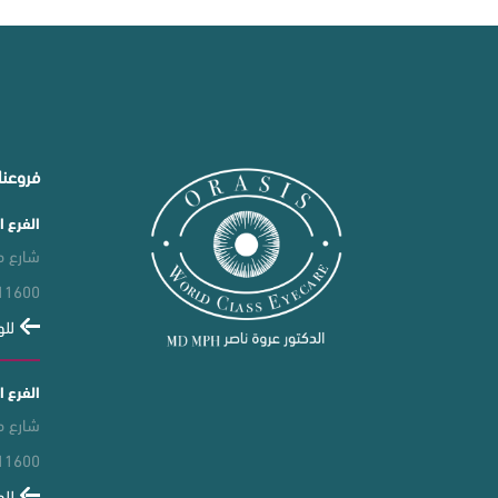
فروعنا
الفرع ا
شارع معال
11600
للو
الفرع ا
شارع مركون
11600
للو