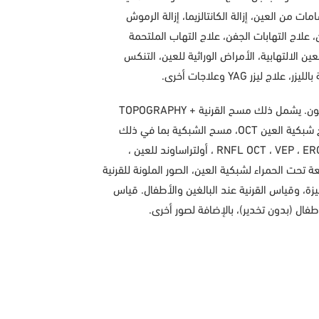
ت من العين، إزالة الكانتالزيما، إزالة الرموش
، علاج التهابات الجفن، علاج التهاب الملتحمة
ن الالتهابية، الأمراض الوراثية للعين، التنكس
زر YAG وعلاجات أخرى.
يوجد في المركز أجهزة متقدمة جداً لتشخيص وعلاج أمراض العيون. يشمل ذلك مسح القرنية TOPOGRAPHY +
TOMOGRAPHY، قياس سمك القرنية، فحص مجال الرؤية، مسح شبكية العين OCT، مسح الشبكية بما في ذلك
الأوعية الدموية OCT ANGIOGRAPHY، مسح العصب البصري RNFL OCT ، VEP ، ERG ، أولتراساوند للعين ،
تحت الحمراء لشبكية العين، الصور الملونة للقرنية
ة، وقياس القرنية عند البالغين والأطفال. قياس