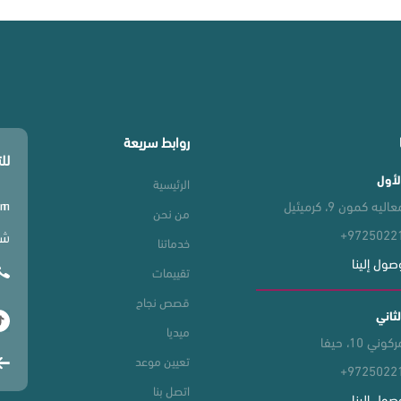
روابط سريعة
لل
لأول
الرئيسية
يه كمون 9، كرميئيل
om
من نحن
+9725022
شار
خدماتنا
صول إلينا
تقييمات
قصص نجاح
لثاني
ميديا
ي 10، حيفا
تعيين موعد
+9725022
اتصل بنا
صول إلينا