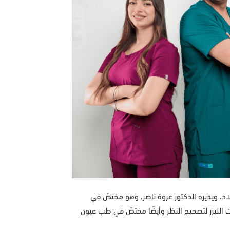
د، ويديره الدكتور عروة ناصر، وهو مختصّ في
ليات الليزر لتصحيح النظر وأيضًا مختصّ في طب عيون