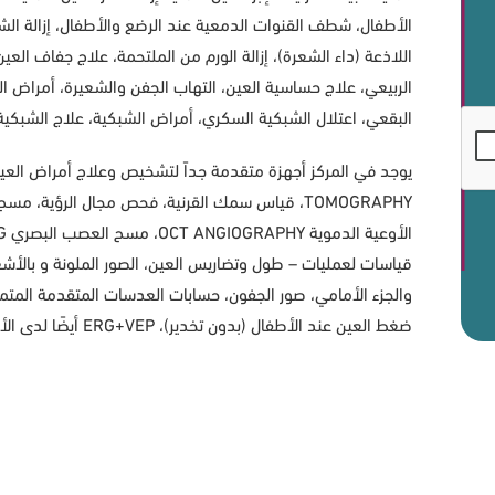
الأطفال، شطف القنوات الدمعية عند الرضع والأطفال، إزالة الشاما
اللاذعة (داء الشعرة)، إزالة الورم من الملتحمة، علاج جفاف العين
الربيعي، علاج حساسية العين، التهاب الجفن والشعيرة، أمراض العي
البقعي، اعتلال الشبكية السكري، أمراض الشبكية، علاج الشبكية بالليزر، علاج لي
قياسات لعمليات – طول وتضاريس العين، الصور الملونة و بالأشعة 
والجزء الأمامي، صور الجفون، حسابات العدسات المتقدمة المتميز
ضغط العين عند الأطفال (بدون تخدير)، ERG+VEP أيضًا لدى الأطفال (بدون تخدير)، بالإضافة لصور أخرى.