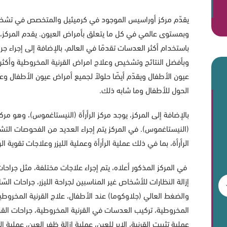
يقدّم مركز أوراسيس الموجود في كرميئيل والمتخصص في تشخ
وبمستوى عالمي في كل ما يتعلق بأمراض العيون. يقدم المركز، حل
باستخدام أكثر العدسات تقدمًا في العالم، بالإضافة إلى إجراء جرا
وبأفضل النتائج وتشخيص وعلاج امراض القرنية المخروطية وأكث
عيون الأطفال ويقدّم أيضًا حلولاً لجميع أمراض عيون الأطفال 
الحول للأطفال وما شابه ذلك.
بالإضافة إلى المركز، يوجد مركز الرأرأة (النيستاغموس)، وهو م
(النيستاغموس). في المركز يتم إجراء العديد من الفحوصات التش
الرأرأة، بما في ذلك عملية الرأرأة وعملية الليزر وعلاجات تقوية ال
في المركز المذكور أعلاه، يتم إجراء علاجات مختلفة، مثل جراحات ال
إزالة النظارات للأشخاص غير المناسبين لجراحة الليزر، جراحات السّاد
والضغط العالي (جلاوكوما) عند الأطفال، علاج القرنية المخروطية 
المخروطية، تركيب العدسات في القرنية المخروطية، جراحات القرنية
عملية تثبيت القرنية، الإبر للعين، عملية إزالة ظفر العين، عملية