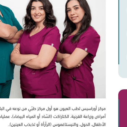
مركز أوراسيس لطب العيون هو أول مركز طبّي من نوعه في البلا
أمراض وزراعة القرنية، الكتاراكت (السّاد أو المياه البيضاء)، عم
الأطفال، الحول، والنيستاغموس (الرأرأة أو تذبذب العينين).