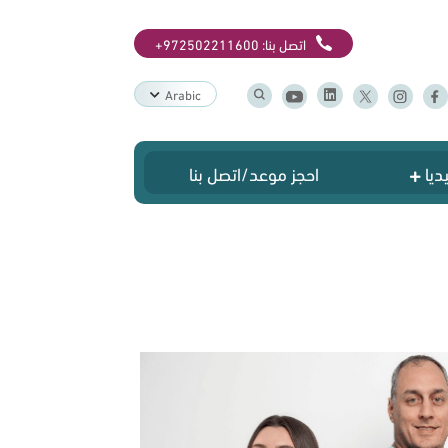
اتصل بنا:
+972502211600
Arabic
ديا
احجز موعد/اتصل بنا