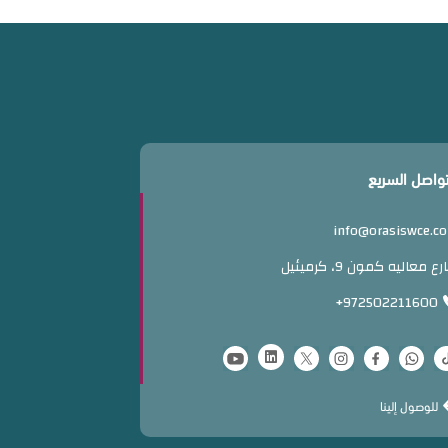
تواصل السريع
info@orasiswce.c
ع معاليه كمون 9، كرميئيل
+972502211600
للوصول إلينا